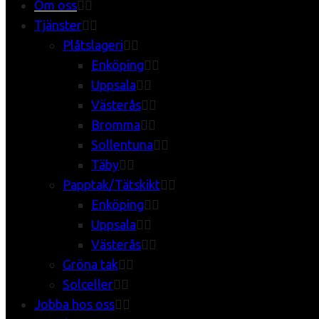
Om oss
Tjänster
Plåtslageri
Enköping
Uppsala
Västerås
Bromma
Sollentuna
Täby
Papptak/Tätskikt
Enköping
Uppsala
Västerås
Gröna tak
Solceller
Jobba hos oss