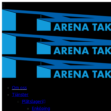
Om oss
Tjänster
Plåtslageri
Enköping