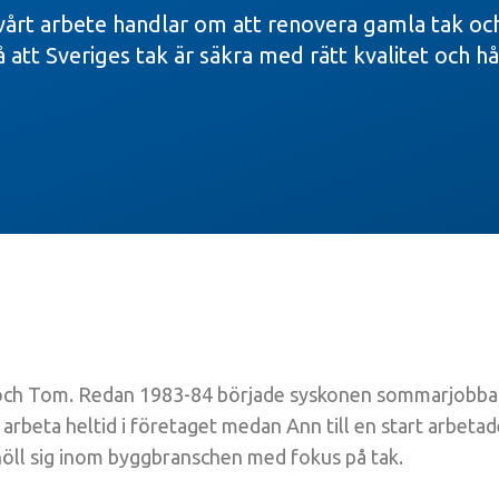
 vårt arbete handlar om att renovera gamla tak oc
så att Sveriges tak är säkra med rätt kvalitet och h
k och Tom. Redan 1983-84 började syskonen sommarjobba
arbeta heltid i företaget medan Ann till en start arbetade
 höll sig inom byggbranschen med fokus på tak.