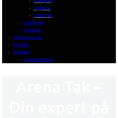
Enköping
Uppsala
Västerås
Gröna tak
Solceller
Jobba hos oss
Projekt
Kontakt
Visselblåsning
Arena Tak –
Din expert på