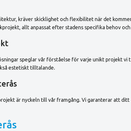
tektur, kräver skicklighet och flexibilitet när det komme
rojekt, allt anpassat efter stadens specifika behov och d
ekt
ingar speglar vår förståelse för varje unikt projekt vi ta
så estetiskt tilltalande.
terås
ekt är nyckeln till vår framgång. Vi garanterar att ditt 
erås