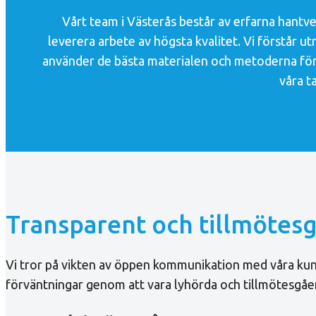
Vårt team i Västerås består av erfarna hantv
leverera arbete av högsta kvalitet. Vi förstår u
använder de bästa materialen och metoderna för at
våra t
Transparent och tillmötes
Vi tror på vikten av öppen kommunikation med våra kunde
förväntningar genom att vara lyhörda och tillmötesgåen