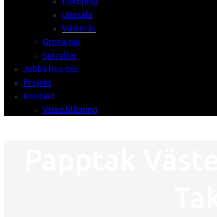
Enköping
Uppsala
Västerås
Gröna tak
Solceller
Jobba hos oss
Projekt
Kontakt
Visselblåsning
Papptak Väste
Ta