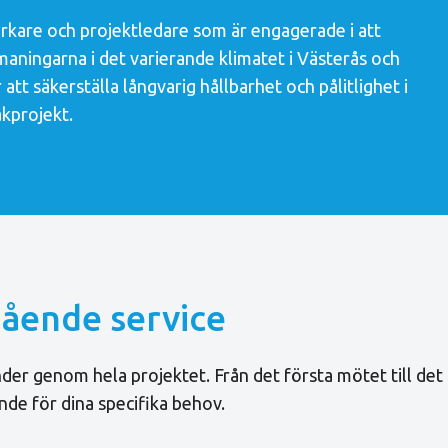
erkare och projektledare som är engagerade i att
tmaningarna i det varierande klimatet i Västerås och
t säkerställa långvarig hållbarhet och pålitlighet i
akprojekt.
gående service
r genom hela projektet. Från det första mötet till det fä
de för dina specifika behov.