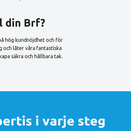
l din Brf?
 på hög kundnöjdhet och för
 och låter våra fantastiska
kapa säkra och hållbara tak.
ertis i varje steg