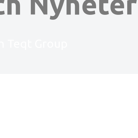
ch Nyheter
ån Teqt Group