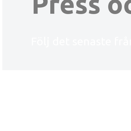
Press o
Följ det senaste fr