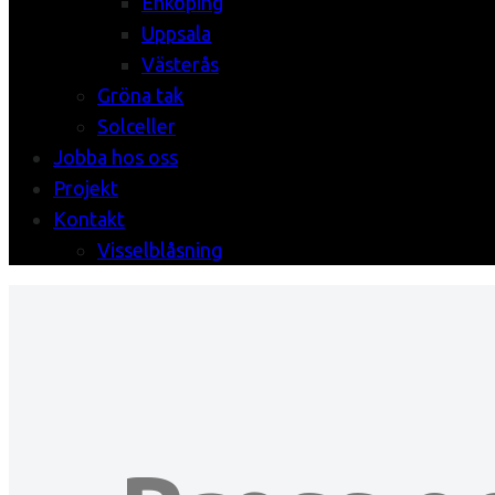
Enköping
Uppsala
Västerås
Gröna tak
Solceller
Jobba hos oss
Projekt
Kontakt
Visselblåsning