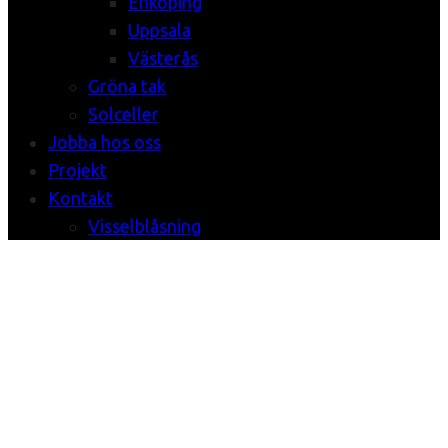
Enköping
Uppsala
Västerås
Gröna tak
Solceller
Jobba hos oss
Projekt
Kontakt
Visselblåsning
67B
Construction
Studio