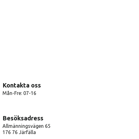
Kontakta oss
Mån-Fre: 07-16
08-36 41 00
info@arenatak.se
Besöksadress
Allmänningsvägen 65
176 76 Järfälla