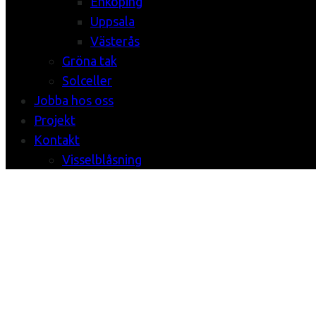
Enköping
Uppsala
Västerås
Gröna tak
Solceller
Jobba hos oss
Projekt
Kontakt
Visselblåsning
Berl