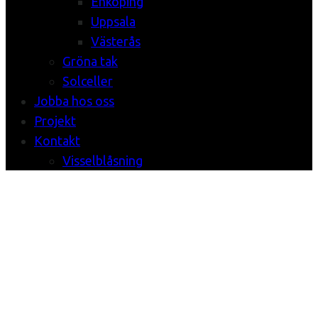
Enköping
Uppsala
Västerås
Gröna tak
Solceller
Jobba hos oss
Projekt
Kontakt
Visselblåsning
Blau
Kunsthaus
Identity