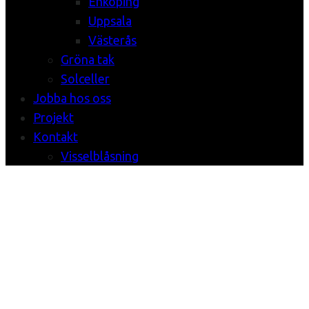
Enköping
Uppsala
Västerås
Gröna tak
Solceller
Jobba hos oss
Projekt
Kontakt
Visselblåsning
Der Spiegel
Cover Art