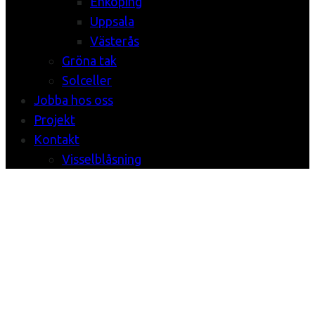
Enköping
Uppsala
Västerås
Gröna tak
Solceller
Jobba hos oss
Projekt
Kontakt
Visselblåsning
Last Iceland
Sunshine