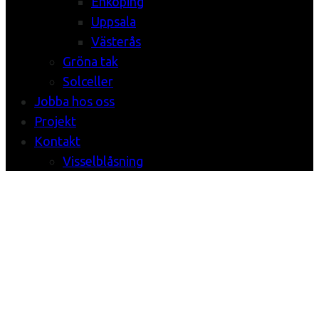
Enköping
Uppsala
Västerås
Gröna tak
Solceller
Jobba hos oss
Projekt
Kontakt
Visselblåsning
Stockholm
Fashion