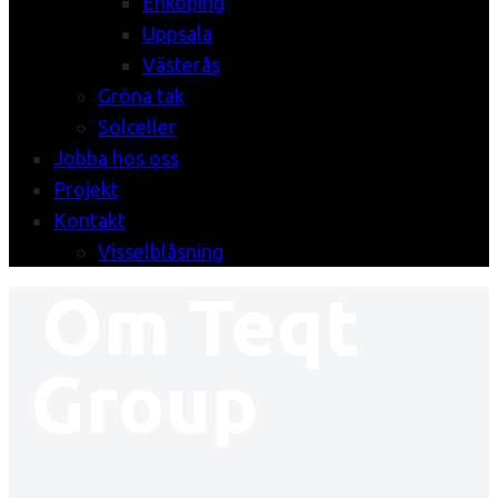
Enköping
Uppsala
Västerås
Gröna tak
Solceller
Jobba hos oss
Projekt
Kontakt
Visselblåsning
Om Teqt
Group