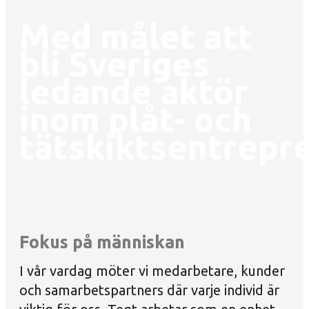
Med målet att
bli Sveriges
ledande aktör
inom plåt- och
tätskiktsentrepr
Fokus på människan
I vår vardag möter vi medarbetare, kunder
och samarbetspartners där varje individ är