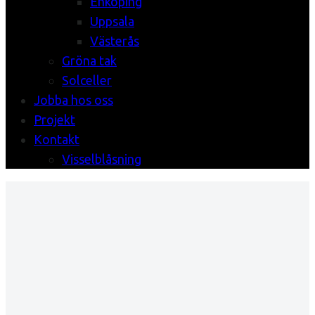
Enköping
Uppsala
Västerås
Gröna tak
Solceller
Jobba hos oss
Projekt
Kontakt
Visselblåsning